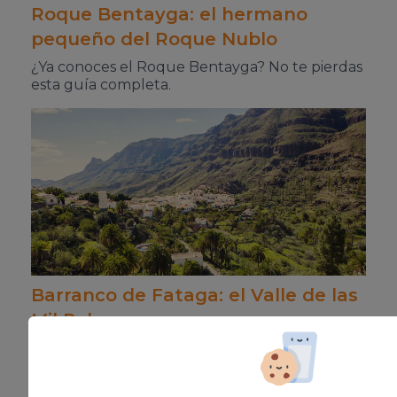
Roque Bentayga: el hermano
pequeño del Roque Nublo
¿Ya conoces el Roque Bentayga? No te pierdas
esta guía completa.
Barranco de Fataga: el Valle de las
Mil Palmeras
Descubre uno de los pueblos más pintorescos
de la isla.