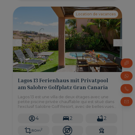
Location de vacances
Lagos 13 Ferienhaus mit Privatpool
am Salobre Golfplatz Gran Canaria
Lagos 13 est une villa de deux étages avec une
petite piscine privée chauffable qui est situé dans
l'exclusif Salobre Golf Resort, avec de belles vues
et à seulement 10 minutes en voiture des plages.
4
2
2
2
80m