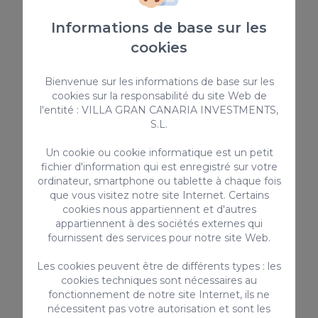
Piscine privée
Informations de base sur les
cookies
Depuis
175,00 €
/ Nuit
Bienvenue sur les informations de base sur les
cookies sur la responsabilité du site Web de
l'entité : VILLA GRAN CANARIA INVESTMENTS,
Location de vacances
S.L.
Un cookie ou cookie informatique est un petit
fichier d'information qui est enregistré sur votre
ordinateur, smartphone ou tablette à chaque fois
que vous visitez notre site Internet. Certains
cookies nous appartiennent et d'autres
appartiennent à des sociétés externes qui
fournissent des services pour notre site Web.
Les cookies peuvent être de différents types : les
2 à Par 4
cookies techniques sont nécessaires au
fonctionnement de notre site Internet, ils ne
Par 4 Villa 2 est une villa exclusive de plein pied
nécessitent pas votre autorisation et sont les
idéale pour des familles avec des enfants mais