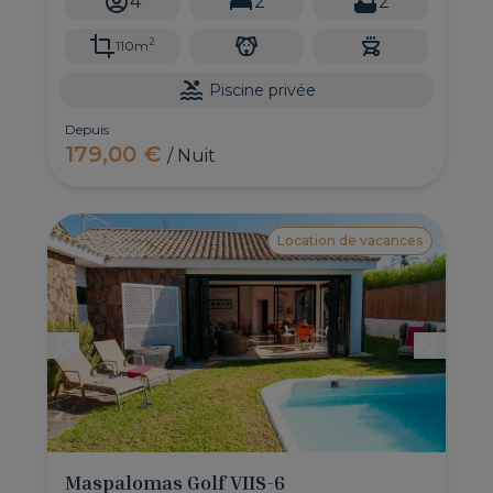
4
2
2
2
110m
Piscine privée
Depuis
179,00 €
/ Nuit
Location de vacances
Maspalomas Golf VIIS-6