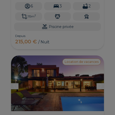
réduite.
6
3
2
2
115m
Piscine privée
Depuis
215,00 €
/ Nuit
Location de vacances