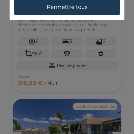
Permettre tous
7 à Par 4
Par 4 Villa 7 est une villa de luxueuse de 3
chambres construite de plein pied, ideale pour
des familles avec des enfants ou pour des
personnes á mobilité reduite. Très calme et bien
située.
6
3
2
2
115m
Piscine privée
Depuis
215,00 €
/ Nuit
Location de vacances