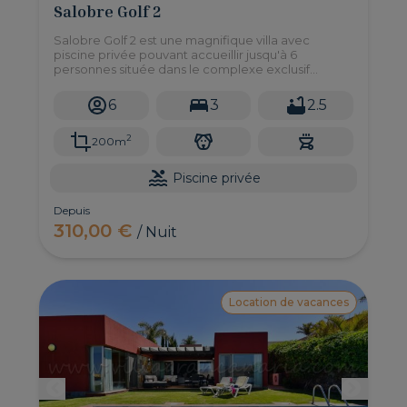
Salobre Golf 2
Salobre Golf 2 est une magnifique villa avec
piscine privée pouvant accueillir jusqu'à 6
personnes située dans le complexe exclusif
Salobre Golf Resort à Maspalomas. Il dispose de
trois chambres doubles, d'un jardin, d'un barbecue
6
3
2.5
et de tout ce dont vous avez besoin pour profiter
d'une expérience de vacances imbattable.
2
200m
Piscine privée
Depuis
310,00 €
/ Nuit
Location de vacances