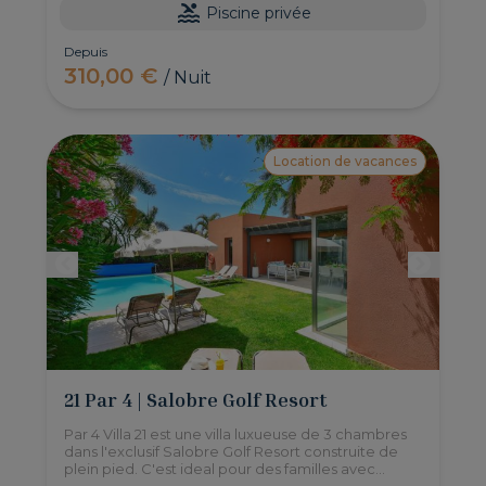
Piscine privée
Depuis
310,00 €
/ Nuit
Location de vacances
21 Par 4 | Salobre Golf Resort
Par 4 Villa 21 est une villa luxueuse de 3 chambres
dans l'exclusif Salobre Golf Resort construite de
plein pied. C'est ideal pour des familles avec
enfants ou pour des personnes à mobilitée