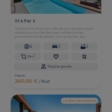
24 à Par 4
Villa Par4 Nr 24 est une villa de luxe de plein pied,
idéale pour les familles avec enfants ou les
personnes handicapées. Vue sur la mer, les
montagnes et sur le parcours de golf dans un très
grand jardín
6
3
2
2
115m
Piscine privée
Depuis
260,00 €
/ Nuit
Location de vacances