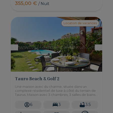
355,00 €
/ Nuit
Location de vacances
Tauro Beach & Golf 2
Une maison avec du charme, située dans un
complexe résidentiel de luxe à côté du terrain de
Taurus. Maison avec 3 chambres, 3 salles de bains,
chaque chambre est indépendante de la maison.
6
3
3.5