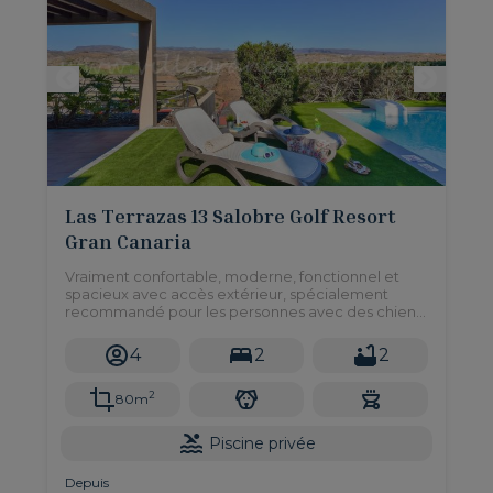
Las Terrazas 13 Salobre Golf Resort
Gran Canaria
Vraiment confortable, moderne, fonctionnel et
spacieux avec accès extérieur, spécialement
recommandé pour les personnes avec des chiens
ou des enfants, car il y a 2 grandes terrasses avec
beaucoup d'espace pour jouer avec des vues
4
2
2
fabuleuses et un petit jardin.
2
80m
Piscine privée
Depuis