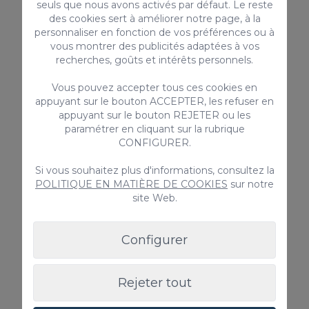
seuls que nous avons activés par défaut. Le reste
aussi adaptée pour les personnes a mobilité
reduite. Cette belle villa se trouve à seulement 10
des cookies sert à améliorer notre page, à la
minutes des plages!
4
2
2
personnaliser en fonction de vos préférences ou à
vous montrer des publicités adaptées à vos
2
recherches, goûts et intérêts personnels.
90m
Vous pouvez accepter tous ces cookies en
Piscine privée
appuyant sur le bouton ACCEPTER, les refuser en
Depuis
appuyant sur le bouton REJETER ou les
175,00 €
/ Nuit
paramétrer en cliquant sur la rubrique
CONFIGURER.
Si vous souhaitez plus d'informations, consultez la
Location de vacances
POLITIQUE EN MATIÈRE DE COOKIES
sur notre
site Web.
Configurer
Rejeter tout