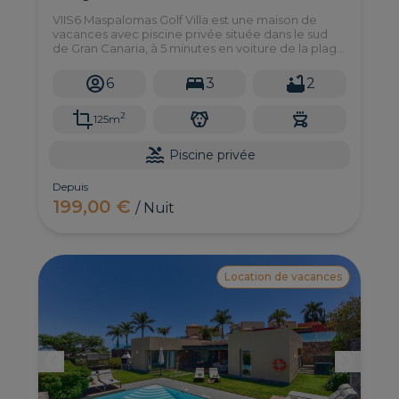
VIIS6 Maspalomas Golf Villa est une maison de
vacances avec piscine privée située dans le sud
de Gran Canaria, à 5 minutes en voiture de la plage
de Maspalomas.
6
3
2
2
125m
Piscine privée
Depuis
199,00 €
/ Nuit
Location de vacances