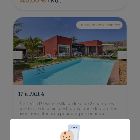
140,00 €
/ Nuit
Location de vacances
17 à PAR 4
Par 4 Villa 17 est une villa de luxe de 2 chambres
construite de plein pied, idéale pour des familles
avec des enfants ou pour des personnes à
mobillité reduite. Très calme et bien située.
4
2
2
2
90m