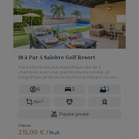
18 à Par 4 Salobre Golf Resort
Par 4 Villa 18 est une magnifique villa de 3
chambres avec une grande piscine privée, un
magnifique jardin et un barbecue intégré où vous
pourrez prendre vos repas en plein air avec vue
sur le parcours de golf.
6
3
2
2
115m
Piscine privée
Depuis
215,00 €
/ Nuit