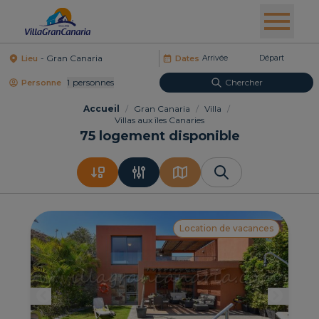
Lieu
Dates
1
Personnes
Chercher
Personne
Accueil
/
Gran Canaria
/
Villa
/
Villas aux îles Canaries
75
logement disponible
Location de vacances