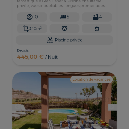
fantastique à Gran Canaria. Piscine chauffable
privée, vues inoubliables, longues promenades
nocturnes et intimité absolue sur la plage.
10
5
4
2
240m
Piscine privée
Depuis
445,00 €
/ Nuit
Location de vacances