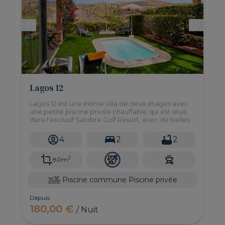
Lagos 12
Lagos 12 est une intime villa de deux étages avec
une petite piscine privée chauffable qui est situé
dans l'exclusif Salobre Golf Resort, avec de belles
vues et à seulement 10 minutes en voiture des
plages.
4
2
2
2
80m
Piscine commune
Piscine privée
Depuis
180,00 €
/ Nuit