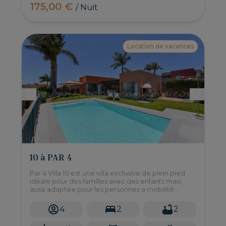
175,00 €
/ Nuit
Location de vacances
10 à PAR 4
Par 4 Villa 10 est une villa exclusive de plein pied
idéale pour des familles avec des enfants mais
aussi adaptée pour les personnes a mobilité
reduite. Cette belle villa se trouve à seulement 10
minutes des plages!
4
2
2