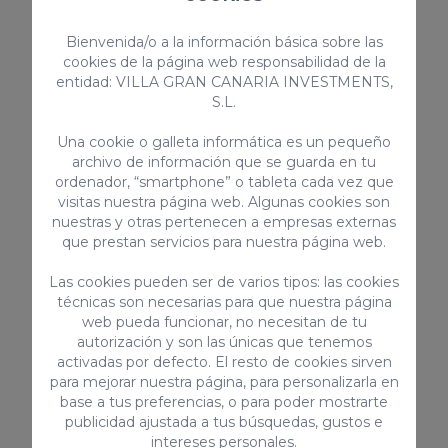
canarios: potaje de
Canarias
Conoce uno de los platos de cuchara
berros
Bienvenida/o a la información básica sobre las
más importantes del archipiélago.
cookies de la página web responsabilidad de la
entidad: VILLA GRAN CANARIA INVESTMENTS,
S.L.
Leer más
Una cookie o galleta informática es un pequeño
archivo de información que se guarda en tu
ordenador, “smartphone” o tableta cada vez que
visitas nuestra página web. Algunas cookies son
nuestras y otras pertenecen a empresas externas
que prestan servicios para nuestra página web.
Las cookies pueden ser de varios tipos: las cookies
técnicas son necesarias para que nuestra página
web pueda funcionar, no necesitan de tu
autorización y son las únicas que tenemos
activadas por defecto. El resto de cookies sirven
para mejorar nuestra página, para personalizarla en
base a tus preferencias, o para poder mostrarte
publicidad ajustada a tus búsquedas, gustos e
intereses personales.