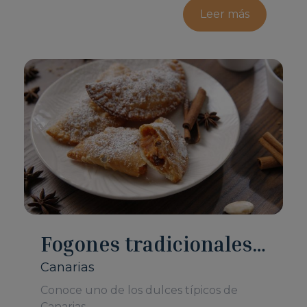
Leer más
Fogones tradicionales
canarios: truchas
Canarias
Conoce uno de los dulces típicos de
canarias
Canarias.