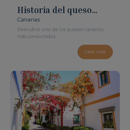
Historia del queso
tierno canario
Canarias
Descubre uno de los quesos canarios
más consumidos.
Leer más