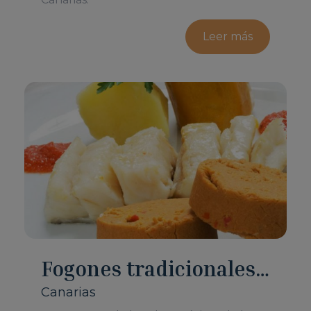
Leer más
Fogones tradicionales
canarios: sancocho
Canarias