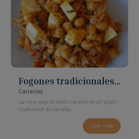
Fogones tradicionales
canarios: ropa vieja
Canarias
La ropa vieja al estilo canario es un plato
tradicional de las islas.
Leer más