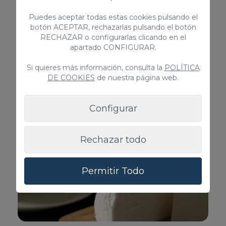
Fogones tradicionales
canarios: carne de
Puedes aceptar todas estas cookies pulsando el
Canarias
botón ACEPTAR, rechazarlas pulsando el botón
Conoce uno de los tipos de carne más
cabra
RECHAZAR o configurarlas clicando en el
consumidos en Canarias.
apartado CONFIGURAR.
Si quieres más información, consulta la
POLÍTICA
Leer más
DE COOKIES
de nuestra página web.
Configurar
Rechazar todo
Permitir Todo