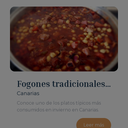
Fogones tradicionales
canarios: garbanzada
Canarias
Conoce uno de los platos típicos más
consumidos en invierno en Canarias.
Leer más