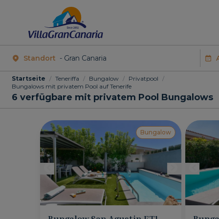
Standort
Startseite
/
Teneriffa
/
Bungalow
/
Privatpool
/
Bungalows mit privatem Pool auf Tenerife
6
verfügbare mit privatem Pool Bungalows
Bungalow
Bungalow San Agustin ET1
Bunga