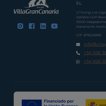
S.L.
C/ Swing Los Lago
Salobre Golf Reso
35100 Maspalomas
Kanarische Inseln
CIF:
B76226992
info@vill
+34 928 3
+34 928 3