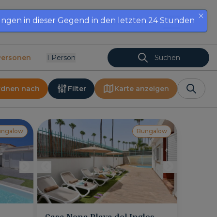
en Sie Ihre Immobilie
Angebote
Kontakt
DE
Personen
1
Person
Suchen
rdnen nach
Filter
Karte anzeigen
ungalow
Bungalow
Casa Nena Playa del Ingles