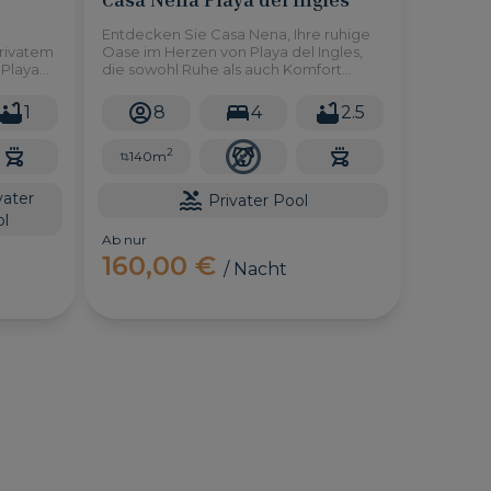
Entdecken Sie Casa Nena, Ihre ruhige
rivatem
Oase im Herzen von Playa del Ingles,
 Playa
die sowohl Ruhe als auch Komfort
s zu 4
bietet. Unser charmanter Bungalow
bietet bequem Platz für bis zu 8 Gäste,
1
8
4
2.5
gewährleistet absolute Privatsphäre
und verfügt über einen herrlichen
2
privaten Pool zum Entspannen.
140m
vater
Privater Pool
l
Ab nur
160,00 €
/ Nacht