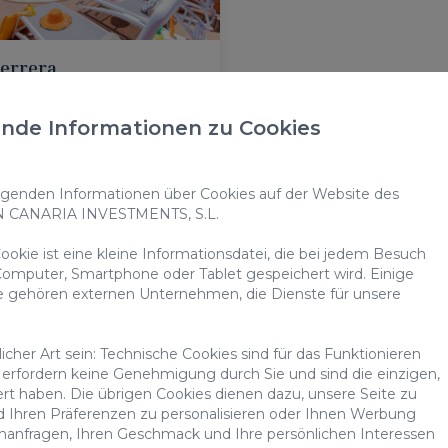
Ferrera
rera ist eine Villa mit 3
immern und privatem
nde Informationen zu Cookies
rem Pool in Playa del Inglés,
naria. Nahe Strand, Yumbo
und den Dünen von
7
3
2
omas.
enden Informationen über Cookies auf der Website des
2
m
N CANARIA INVESTMENTS, S.L.
Privater Pool
okie ist eine kleine Informationsdatei, die bei jedem Besuch
omputer, Smartphone oder Tablet gespeichert wird. Einige
e gehören externen Unternehmen, die Dienste für unsere
,00 €
/ Nacht
cher Art sein: Technische Cookies sind für das Funktionieren
erfordern keine Genehmigung durch Sie und sind die einzigen,
ert haben. Die übrigen Cookies dienen dazu, unsere Seite zu
Unterkünfte
FAQ
d Ihren Präferenzen zu personalisieren oder Ihnen Werbung
chanfragen, Ihren Geschmack und Ihre persönlichen Interessen