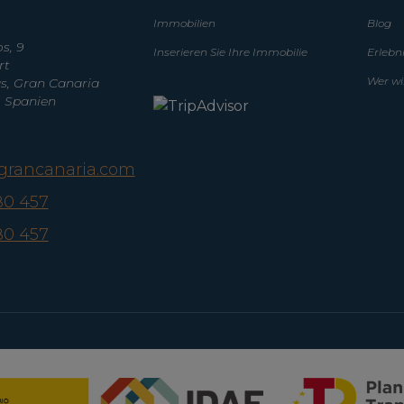
Immobilien
Blog
s, 9
Inserieren Sie Ihre Immobilie
Erlebn
rt
Wer wi
, Gran Canaria
, Spanien
agrancanaria.com
80 457
80 457