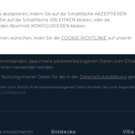
ewsletter abonnier
es akzeptieren, indem Sie auf die Schaltfläche AKZEPTIEREN
 Sie auf die Schaltfläche ABLEHNEN klicken, oder sie
uf den Abschnitt KONFIGURIEREN klicken.
onen wünschen, lesen Sie die
COOKIE-RICHTLINIE
auf unserer
einverstanden, dass meine personenbezogenen Daten zum Erha
hmen verwendet werden.
 Nutzung meiner Daten für die in der
Datenschutzerklärung
gen
onen zum Schutz Ihrer personenbezogenen Daten erhalten Sie unter folgende
m Datenschutz
a Investments
Entdecke
Vill