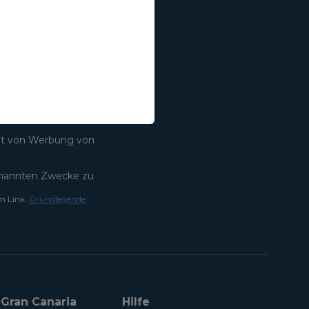
en
Anmelden
lt von Werbung von
annten Zwecke zu
m Link:
Grundlegende
a Gran Canaria
Hilfe