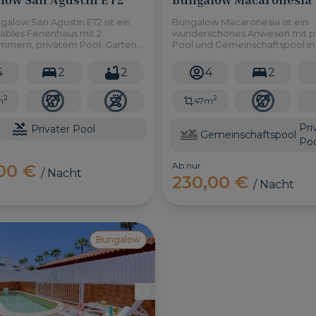
alow San Agustin ET2 ist ein
Bungalow Macaronesia ist ein
ables Ferienhaus mit 2
wunderschönes Anwesen mit p
immern, privatem Pool, Garten
Pool und Gemeinschaftspool in
bereich im Freien, nur wenige
del Inglés und bietet Platz für bi
ten vom Strand von San
Personen.
4
2
2
4
2
 im Süden von Gran Canaria
.
2
2
m
47m
Pri
Privater Pool
Gemeinschaftspool
Poo
Ab nur
,00 €
/ Nacht
230,00 €
/ Nacht
Bungalow