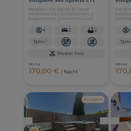
Bungalow San Agustin ET1 ist ein
Der Bung
Ferienhaus mit 2 Schlafzimmern, 2
komfort
Badezimmern, privatem Pool und
Schlafz
Garten im Süden von Gran Canaria,
und Ess
ganz in der Nähe des Strandes.
Gehminu
4
2
2
Agustín
entfernt
2
85m
85
Privater Pool
Ab nur
Ab nur
170,00 €
170
/ Nacht
Bungalow