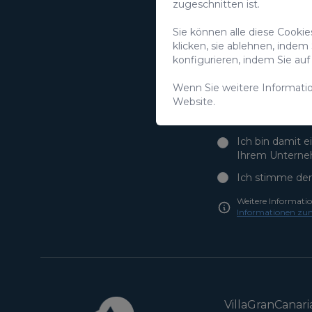
zugeschnitten ist.
N
Sie können alle diese Cooki
klicken, sie ablehnen, indem
konfigurieren, indem Sie a
Wenn Sie weitere Informati
Website.
Ich bin damit 
Ihrem Unterne
Ich stimme der
Weitere Informati
Informationen zu
VillaGranCanari