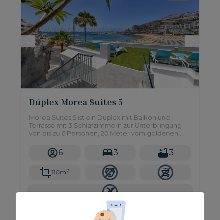
Dúplex Morea Suites 5
Morea Suites 5 ist ein Duplex mit Balkon und
Terrasse mit 3 Schlafzimmern zur Unterbringung
von bis zu 6 Personen, 20 Meter vom goldenen
Sandstrand von Puerto Rico im Süden von Gran
Canaria entfernt.
6
3
3
2
110m
Ab nur