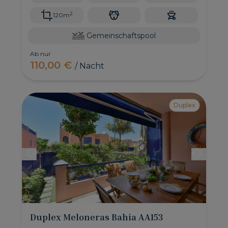
2
120m
Gemeinschaftspool
Ab nur
110,00 €
/ Nacht
Duplex
Duplex Meloneras Bahia AA153