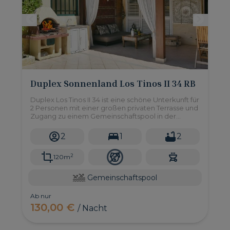
Duplex Sonnenland Los Tinos II 34 RB
Duplex Los Tinos II 34 ist eine schöne Unterkunft für
2 Personen mit einer großen privaten Terrasse und
Zugang zu einem Gemeinschaftspool in der
ruhigen Wohnanlage Sonnenland im Süden von
Gran Canaria.
2
1
2
2
120m
Gemeinschaftspool
Ab nur
130,00 €
/ Nacht