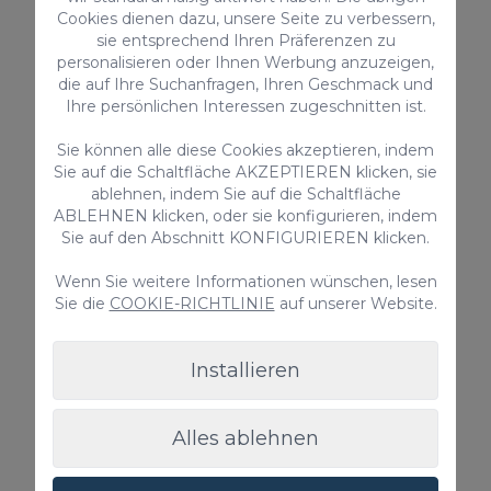
Cookies dienen dazu, unsere Seite zu verbessern,
Gemeinschaftspool
sie entsprechend Ihren Präferenzen zu
personalisieren oder Ihnen Werbung anzuzeigen,
Ab nur
die auf Ihre Suchanfragen, Ihren Geschmack und
190,00 €
/ Nacht
Ihre persönlichen Interessen zugeschnitten ist.
Sie können alle diese Cookies akzeptieren, indem
Sie auf die Schaltfläche AKZEPTIEREN klicken, sie
Duplex
ablehnen, indem Sie auf die Schaltfläche
ABLEHNEN klicken, oder sie konfigurieren, indem
Sie auf den Abschnitt KONFIGURIEREN klicken.
Wenn Sie weitere Informationen wünschen, lesen
Sie die
COOKIE-RICHTLINIE
auf unserer Website.
Installieren
Chalet Santa Ana 19
Alles ablehnen
Chalet Santa Ana 19 ist ein fabelhaftes Ferienhaus
in erster Linie des Parkplatzes von Playa del Inglés.