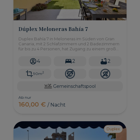
Dúplex Meloneras Bahía 7
Duplex Bahía 7 in Meloneras im Süden von Gran
Canaria, mit 2 Schlafzimmern und 2 Badezimmern
für bis zu 4 Personen, hat Zugang zu einem großen
Gemeinschaftspool.
4
2
2
2
90m
Gemeinschaftspool
Ab nur
160,00 €
/ Nacht
Duplex