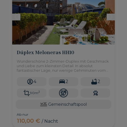
Dúplex Meloneras HH10
Wunderschöne 2-Zimmer-Duplex mit Geschmack
und Liebe zum kleinsten Detail. In absolut
fantastischer Lage, nur wenige Gehminuten vom
Meloneras Strand und Strandpromenade.
4
2
2
2
90m
Gemeinschaftspool
Ab nur
110,00 €
/ Nacht