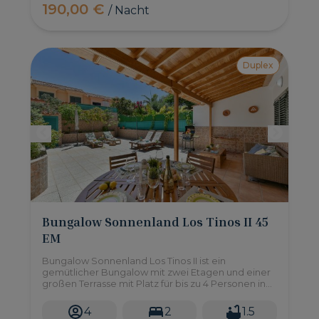
190,00 €
/ Nacht
Duplex
Bungalow Sonnenland Los Tinos II 45
EM
Bungalow Sonnenland Los Tinos II ist ein
gemütlicher Bungalow mit zwei Etagen und einer
großen Terrasse mit Platz für bis zu 4 Personen in
der ruhigen Wohnanlage Sonnenland im Süden
der Insel.
4
2
1.5