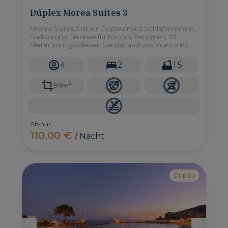
Dúplex Morea Suites 3
Morea Suites 3 ist ein Duplex mit 2 Schlafzimmern,
Balkon und Terrasse für bis zu 4 Personen, 20
Meter vom goldenen Sandstrand von Puerto Rico
im Süden von Gran Canaria entfernt.
4
2
1.5
2
90m
Ab nur
110,00 €
/ Nacht
Duplex