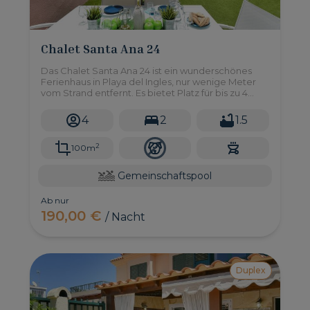
Chalet Santa Ana 24
Das Chalet Santa Ana 24 ist ein wunderschönes
Ferienhaus in Playa del Ingles, nur wenige Meter
vom Strand entfernt. Es bietet Platz für bis zu 4
Personen und ist Teil eines sehr gepflegten
Komplexes von Maisonetten, der Zugang zu
4
2
1.5
einem großen Gemeinschaftspool gewährt.
2
100m
Gemeinschaftspool
Ab nur
190,00 €
/ Nacht
Duplex