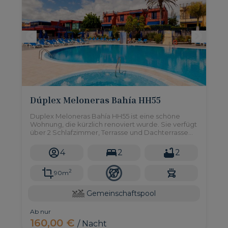
Dúplex Meloneras Bahía HH55
Duplex Meloneras Bahía HH55 ist eine schöne
Wohnung, die kürzlich renoviert wurde. Sie verfügt
über 2 Schlafzimmer, Terrasse und Dachterrasse
sowie Zugang zu einem großen
Gemeinschaftspool.
4
2
2
2
90m
Gemeinschaftspool
Ab nur
160,00 €
/ Nacht