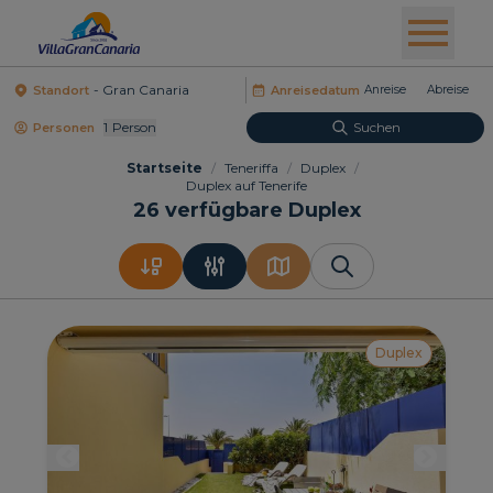
Standort
Anreisedatum
1
Person
Suchen
Personen
Startseite
/
Teneriffa
/
Duplex
/
Duplex auf Tenerife
26
verfügbare Duplex
Duplex