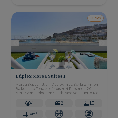
Duplex
Dúplex Morea Suites 1
Morea Suites 1 ist ein Duplex mit 2 Schlafzimmern,
Balkon und Terrasse für bis zu 4 Personen, 20
Meter vom goldenen Sandstrand von Puerto Rico
im Süden von Gran Canaria entfernt.
4
2
1.5
2
90m