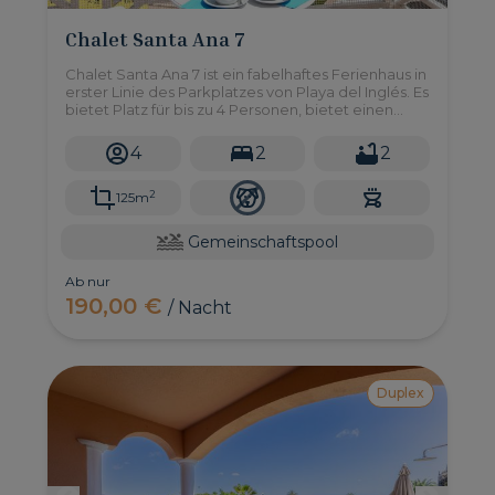
Chalet Santa Ana 7
Chalet Santa Ana 7 ist ein fabelhaftes Ferienhaus in
erster Linie des Parkplatzes von Playa del Inglés. Es
bietet Platz für bis zu 4 Personen, bietet einen
privilegierten Blick auf den Strand und das Meer
und ist mit einem privaten Whirlpool sowie einem
4
2
2
großen Gemeinschaftspool ausgestattet.
2
125m
Gemeinschaftspool
Ab nur
190,00 €
/ Nacht
Duplex