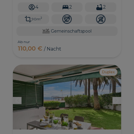
Gran Canaria.
4
2
2
2
90m
Gemeinschaftspool
Ab nur
110,00 €
/ Nacht
Duplex