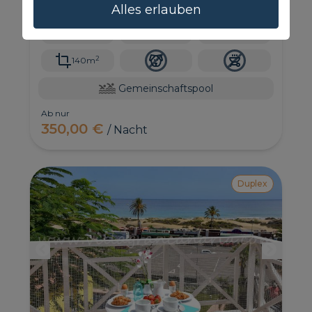
Es bietet Platz für bis zu 6 Personen, hat einen
Alles erlauben
privilegierten Blick auf den Strand und das Meer
und ist eine einstöckige Villa.
6
3
2
2
140m
Gemeinschaftspool
Ab nur
350,00 €
/ Nacht
Duplex