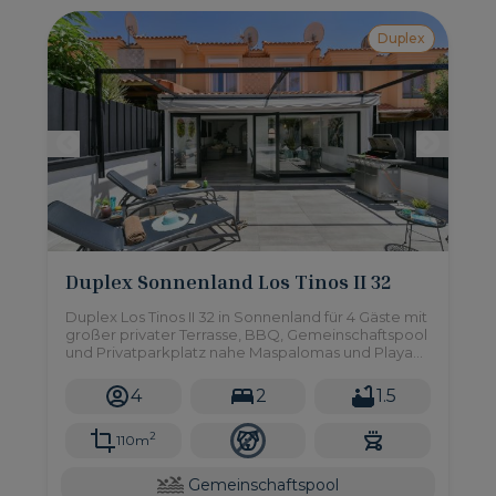
Duplex
Duplex Sonnenland Los Tinos II 32
Duplex Los Tinos II 32 in Sonnenland für 4 Gäste mit
großer privater Terrasse, BBQ, Gemeinschaftspool
und Privatparkplatz nahe Maspalomas und Playa
del Inglés.
4
2
1.5
2
110m
Gemeinschaftspool