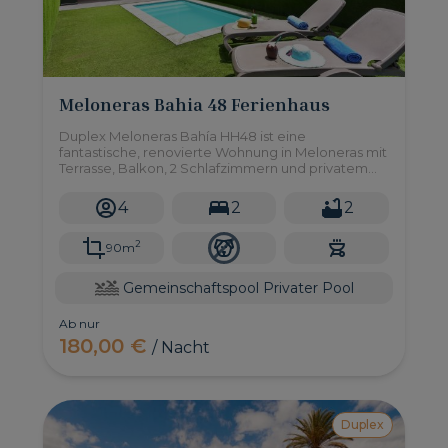
Meloneras Bahia 48 Ferienhaus
Duplex Meloneras Bahía HH48 ist eine
fantastische, renovierte Wohnung in Meloneras mit
Terrasse, Balkon, 2 Schlafzimmern und privatem
Pool sowie Zugang zu einem Gemeinschaftspool.
4
2
2
2
90m
Gemeinschaftspool
Privater Pool
Ab nur
180,00 €
/ Nacht
Duplex