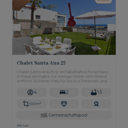
Chalet Santa Ana 25
Chalet Santa Ana 25 ist ein fabelhaftes Ferienhaus
in Playa del Ingles, nur wenige Meter vom Strand
entfernt. Es bietet Platz für bis zu 4 Personen und
gehört zu einem gepflegten Duplex-Komplex, der
Zugang zu einem Gemeinschaftspool gewährt.
4
2
1.5
2
100m
Gemeinschaftspool
Ab nur