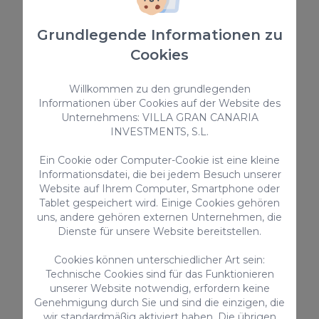
155,00 €
/ Nacht
Grundlegende Informationen zu
Cookies
Duplex
Willkommen zu den grundlegenden
Informationen über Cookies auf der Website des
Unternehmens: VILLA GRAN CANARIA
INVESTMENTS, S.L.
Ein Cookie oder Computer-Cookie ist eine kleine
Informationsdatei, die bei jedem Besuch unserer
Website auf Ihrem Computer, Smartphone oder
Tablet gespeichert wird. Einige Cookies gehören
Chalet Santa Ana 15
uns, andere gehören externen Unternehmen, die
Dienste für unsere Website bereitstellen.
Chalet Santa Ana ist ein fabelhaftes Ferienhaus in
Playa del Ingles, nur wenige Meter vom Strand
entfernt. Es bietet Platz für bis zu 4 Personen und
Cookies können unterschiedlicher Art sein:
gehört zu einem gepflegten Komplex von
Technische Cookies sind für das Funktionieren
Maisonetten, der Zugang zu einem gemeinsamen
4
2
1.5
unserer Website notwendig, erfordern keine
Pool bietet.
Genehmigung durch Sie und sind die einzigen, die
2
115m
wir standardmäßig aktiviert haben. Die übrigen