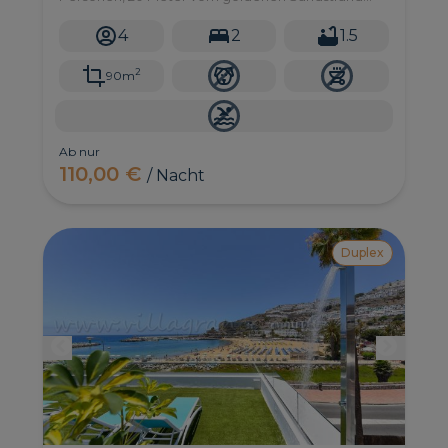
von Puerto Rico im Süden von Gran Canaria
entfernt.
4
2
1.5
2
90m
Ab nur
110,00 €
/ Nacht
Duplex