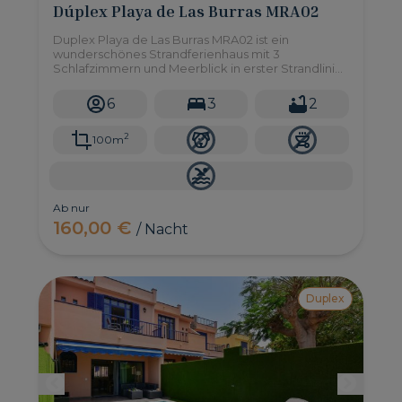
Dúplex Playa de Las Burras MRA02
Duplex Playa de Las Burras MRA02 ist ein
wunderschönes Strandferienhaus mit 3
Schlafzimmern und Meerblick in erster Strandlinie
in Las Burras, südlich von Gran Canaria.
6
3
2
2
100m
Ab nur
160,00 €
/ Nacht
Duplex