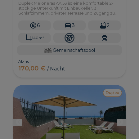
Duplex Meloneras AA153 ist eine komfortable 2-
stöckige Unterkunft mit Einbaukeller, 3
Schlafzimmern, privater Terrasse und Zugang zu
einem sehr großen Gemeinschaftspool in
Meloneras, südlich von Gran Canaria.
6
3
2
2
140m
Gemeinschaftspool
Ab nur
170,00 €
/ Nacht
Duplex