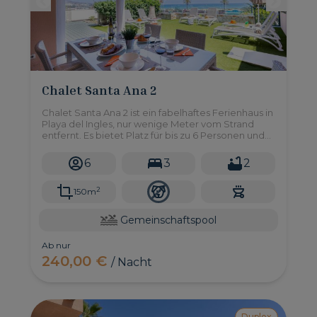
Chalet Santa Ana 2
Chalet Santa Ana 2 ist ein fabelhaftes Ferienhaus in
Playa del Ingles, nur wenige Meter vom Strand
entfernt. Es bietet Platz für bis zu 6 Personen und
gehört zu einem gepflegten Duplex-Komplex, der
Zugang zu einem Gemeinschaftspool gewährt.
6
3
2
2
150m
Gemeinschaftspool
Ab nur
240,00 €
/ Nacht
Duplex