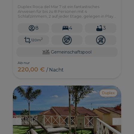
Duplex Roca del Mar 7 ist ein fantastisches
Anwesen für bis zu 8 Personen mit 4
Schlafzimmern, 2 auf jeder Etage, gelegen in Playa
del Aguila im Süden von Gran Canaria. Es gibt auch
einen Gemeinschaftspool in einer Anlage mit viel
8
4
3
Sonne und sehr ruhiger Lage.
2
120m
Gemeinschaftspool
Ab nur
220,00 €
/ Nacht
Duplex