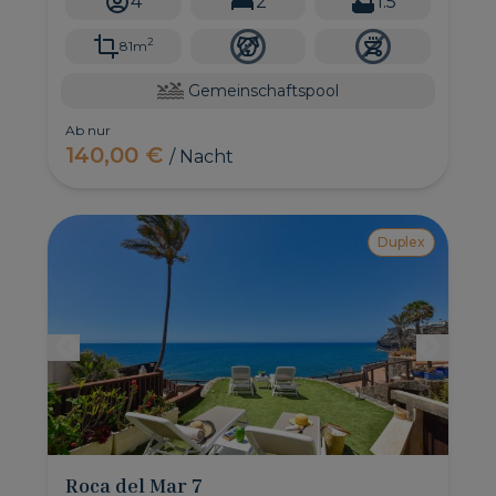
4
2
1.5
Süden von Gran Canaria ist.
2
81m
Gemeinschaftspool
Ab nur
140,00 €
/ Nacht
Duplex
Roca del Mar 7