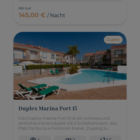
Ab nur
145,00 €
/ Nacht
Duplex
Duplex Marina Port 15
Das Duplex Marina Port 15 ist ein schönes und
einfaches Ferienobjekt mit 2 Schlafzimmern, das
Platz für bis zu 4 Personen bietet, Zugang zu
einem Gemeinschaftspool hat und Teil des
exklusiven und privaten Resorts Pasito Blanco im