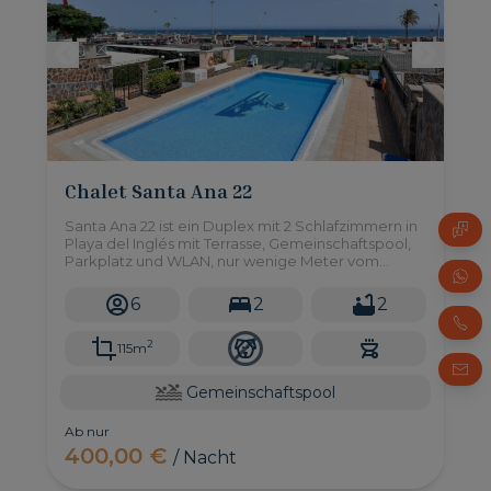
Chalet Santa Ana 22
Santa Ana 22 ist ein Duplex mit 2 Schlafzimmern in
Playa del Inglés mit Terrasse, Gemeinschaftspool,
Parkplatz und WLAN, nur wenige Meter vom
Strand entfernt.
6
2
2
2
115m
Gemeinschaftspool
Ab nur
400,00 €
/ Nacht