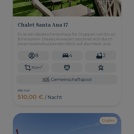
Chalet Santa Ana 17
Es ist ein ideales Ferienhaus für Gruppen von bis zu
8 Personen. Dieses Anwesen zeichnet sich durch
einen beeindruckenden Blick auf das Meer und
den Strand, ein großes privates Solarium und
Zugang zu einem Gemeinschaftspool aus.
8
4
2
2
192m
Gemeinschaftspool
Ab nur
510,00 €
/ Nacht
Duplex